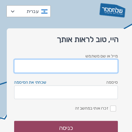
עברית
العربية
היי, טוב לראות אותך
čeština
Nederlands
מייל או שם משתמש
English
Deutsch
עברית
סיסמה
שכחתי את הסיסמה
italiano
한국
זכרו אותי במחשב זה
polski
русский
כניסה